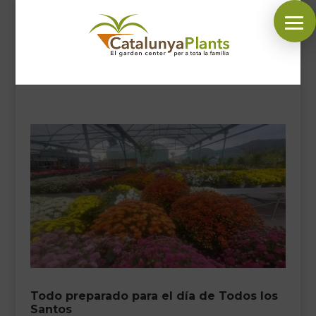
SÍGUENOS EN:
INICIO
PLANTAS
COMPLEMENTOS JARDÍN
MASCOTAS
DECORACIÓN
HORARIO GARDEN
CONTACTAR
Todo preparado para el día de Todos los
BLOG
Santos