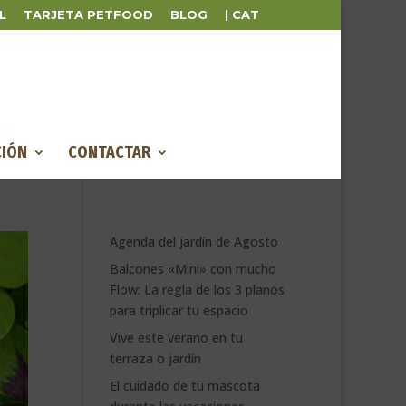
L
TARJETA PETFOOD
BLOG
| CAT
IÓN
CONTACTAR
Agenda del jardín de Agosto
Balcones «Mini» con mucho
Flow: La regla de los 3 planos
para triplicar tu espacio
Vive este verano en tu
terraza o jardín
El cuidado de tu mascota