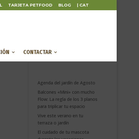
L
TARJETA PETFOOD
BLOG
| CAT
IÓN
CONTACTAR
Agenda del jardín de Agosto
Balcones «Mini» con mucho
Flow: La regla de los 3 planos
para triplicar tu espacio
Vive este verano en tu
terraza o jardín
El cuidado de tu mascota