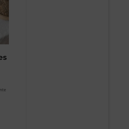
es
ente