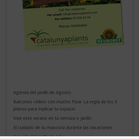
Agenda del jardín de Agosto
Balcones «Mini» con mucho Flow: La regla de los 3
planos para triplicar tu espacio
Vive este verano en tu terraza o jardín
El cuidado de tu mascota durante las vacaciones
Agenda del jardín de Julio