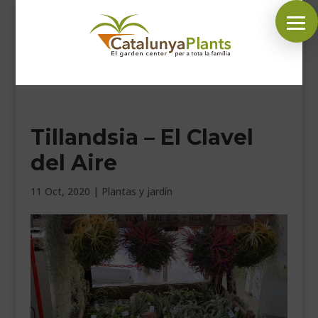
SÍGUENOS EN:
Tillandsia – El Clavel
INICIO
del Aire
PLANTAS
COMPLEMENTOS JARDÍN
11 Oct, 2020
|
Plantas y jardín
MASCOTAS
DECORACIÓN
HORARIO GARDEN
CONTACTAR
BLOG