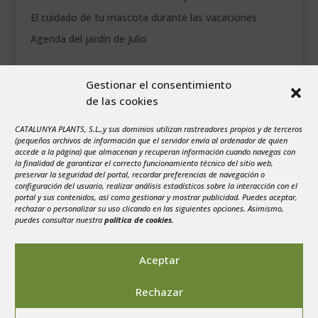
El cuidado de tu mascota durante las vacaciones
Agenda del jardín de Julio
agosto 2026
Gestionar el consentimiento
L
M
X
J
V
S
D
de las cookies
1
2
CATALUNYA PLANTS, S.L.,y sus dominios utilizan rastreadores propios y de terceros
3
4
5
6
7
8
9
(pequeños archivos de información que el servidor envía al ordenador de quien
10
11
12
13
14
15
16
accede a la página) que almacenan y recuperan información cuando navegas con
la finalidad de garantizar el correcto funcionamiento técnico del sitio web,
17
18
19
20
21
22
23
preservar la seguridad del portal, recordar preferencias de navegación o
configuración del usuario, realizar análisis estadísticos sobre la interacción con el
24
25
26
27
28
29
30
portal y sus contenidos, así como gestionar y mostrar publicidad. Puedes aceptar,
rechazar o personalizar su uso clicando en las siguientes opciones. Asimismo,
31
puedes consultar nuestra
política de cookies
.
« Jul
Aceptar
Rechazar