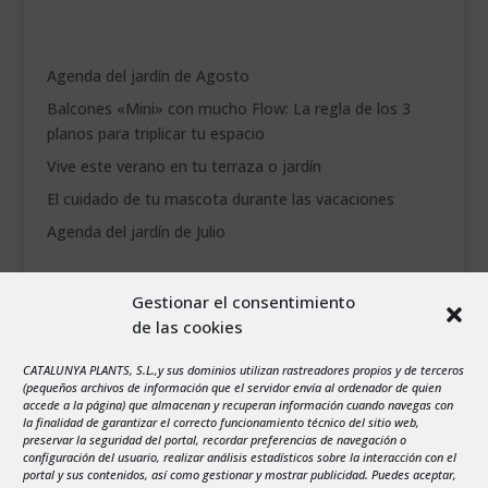
Agenda del jardín de Agosto
Balcones «Mini» con mucho Flow: La regla de los 3
planos para triplicar tu espacio
Vive este verano en tu terraza o jardín
El cuidado de tu mascota durante las vacaciones
Agenda del jardín de Julio
agosto 2026
Gestionar el consentimiento
L
M
X
J
V
S
D
de las cookies
1
2
3
4
5
6
7
8
9
CATALUNYA PLANTS, S.L.,y sus dominios utilizan rastreadores propios y de terceros
(pequeños archivos de información que el servidor envía al ordenador de quien
10
11
12
13
14
15
16
accede a la página) que almacenan y recuperan información cuando navegas con
la finalidad de garantizar el correcto funcionamiento técnico del sitio web,
17
18
19
20
21
22
23
preservar la seguridad del portal, recordar preferencias de navegación o
configuración del usuario, realizar análisis estadísticos sobre la interacción con el
24
25
26
27
28
29
30
portal y sus contenidos, así como gestionar y mostrar publicidad. Puedes aceptar,