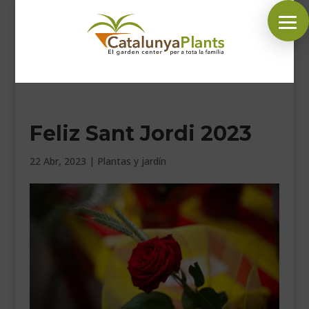
SÍGUENOS EN:
Feliz Sant Jordi 2023
INICIO
PLANTAS
22 Abr, 2023
|
Plantas y jardín
COMPLEMENTOS JARDÍN
MASCOTAS
DECORACIÓN
HORARIO GARDEN
CONTACTAR
BLOG