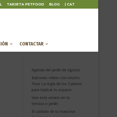
L
TARJETA PETFOOD
BLOG
| CAT
IÓN
CONTACTAR
Agenda del jardín de Agosto
Balcones «Mini» con mucho
Flow: La regla de los 3 planos
para triplicar tu espacio
Vive este verano en tu
terraza o jardín
El cuidado de tu mascota