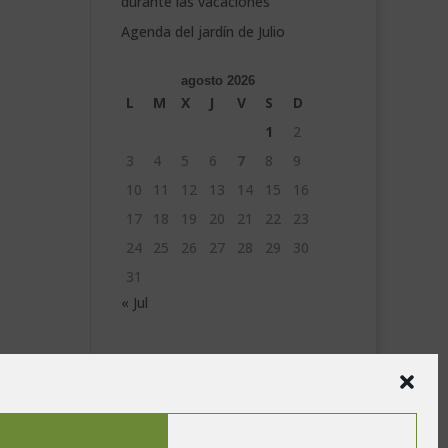
durante las vacaciones
Agenda del jardín de Julio
agosto 2026
L
M
X
J
V
S
D
1
2
3
4
5
6
7
8
9
10
11
12
13
14
15
16
17
18
19
20
21
22
23
24
25
26
27
28
29
30
31
« Jul