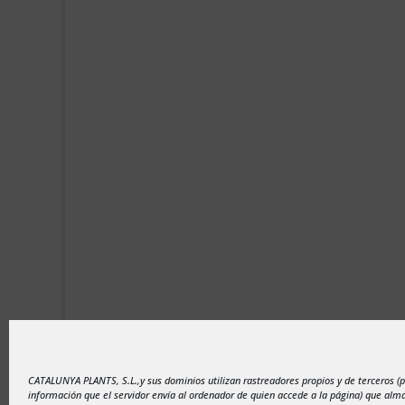
Aviso legal
-
Política de privacidad
-
Politic
CATALUNYA PLANTS, S.L.,y sus dominios utilizan rastreadores propios y de terceros (
información que el servidor envía al ordenador de quien accede a la página) que al