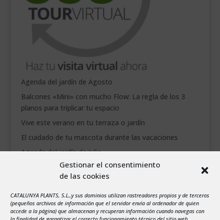
Agenda del jardín de Agosto
Balcones «Mini» con mucho Flow: La regla de los 3
planos para triplicar tu espacio
Vive este verano en tu terraza o jardín
El cuidado de tu mascota durante las vacaciones
Agenda del jardín de Julio
Gestionar el consentimiento
de las cookies
agosto 2026
L
M
X
J
V
S
D
CATALUNYA PLANTS, S.L.,y sus dominios utilizan rastreadores propios y de terceros
1
2
(pequeños archivos de información que el servidor envía al ordenador de quien
accede a la página) que almacenan y recuperan información cuando navegas con
3
4
5
6
7
8
9
la finalidad de garantizar el correcto funcionamiento técnico del sitio web,