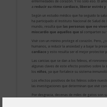
enfermedades de corazón. Y no solo eso. El am
a
reducir su ritmo cardiaco, liberar estrés y
Según un estudio médico que ha seguido la salud
ha participado el Instituto Nacional de Salud d
mundo, resulta que
las personas que no viven
miocardio que aquellos que sí
comparten su v
Vivir con un minino protege el corazón. Pero, ¿
humanos, a reducir la ansiedad y a bajar la presi
cardiaco
y esto resulta ser el mejor protector 
Las caricias que se dan a los felinos, el ronron
algunas claves de este efecto positivo sobre la 
los
niños
, ya que fortalece su sistema inmunoló
Los efectos positivos de los felinos sobre nue
las investigaciones que determinan que vivir co
Por desgracia, decenas de miles de gatos son s
centro municipal de adopción de animales o p