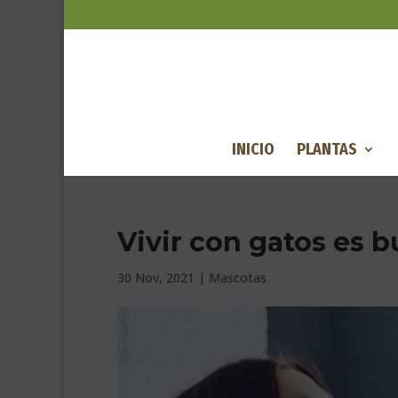
INICIO
PLANTAS
Vivir con gatos es 
30 Nov, 2021
|
Mascotas