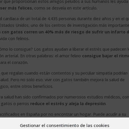
or que proporcionan estos amigos peludos a sus humanos les ayuda
 ser más felices
, como se desvela en este artículo.
 cardíaca de un total de 4.435 personas durante diez años y en el q
e Estados Unidos, uno de los centros de investigación más importante
 con gatos corren un 40% más de riesgo de sufrir un infarto 
ida con felinos.
cómo lo consigue? Los gatos ayudan a liberar el estrés que padecen 
ón arterial. En otras palabras: el amor felino
consigue bajar el ritm
para el corazón.
eo que regalan cuando están contentos y su peculiar simpatía podrían 
salud. Pero no solo eso: vivir con gatos también mejora la salud de
gico, entre otros beneficios.
stra salud han sido confirmados por numerosos estudios médicos, c
n gatos o perros
reduce el estrés y aleja la depresión
.
acrificados en España por no encontrar un hogar. Puede acudir a su
rotectora más cercana…
¡para llenar su corazón de amor gatuno!
Gestionar el consentimiento de las cookies