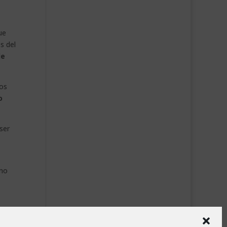
ue
s del
de
los
o
ser
omo