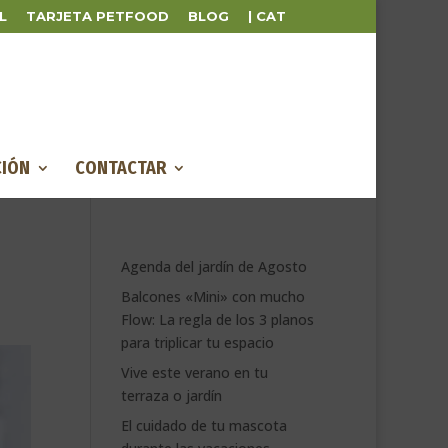
L
TARJETA PETFOOD
BLOG
| CAT
IÓN
CONTACTAR
Agenda del jardín de Agosto
Balcones «Mini» con mucho
Flow: La regla de los 3 planos
para triplicar tu espacio
Vive este verano en tu
terraza o jardín
El cuidado de tu mascota