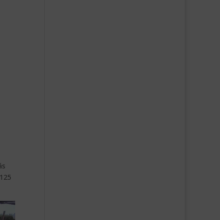
ás
 125