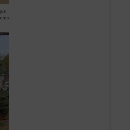
que
 como