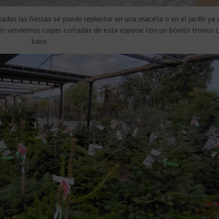
das las fiestas se puede replantar en una maceta o en el jardín ya 
ién vendemos copas cortadas de esta especie con un bonito tronco
base.