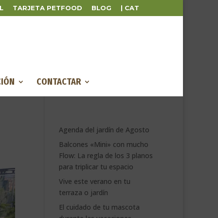
L
TARJETA PETFOOD
BLOG
| CAT
IÓN
CONTACTAR
Agenda del jardín de Agosto
Balcones «Mini» con mucho
Flow: La regla de los 3 planos
para triplicar tu espacio
Vive este verano en tu
terraza o jardín
El cuidado de tu mascota