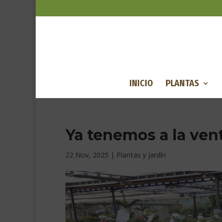
INICIO
PLANTAS
Ya tenemos a la ven
22 Nov, 2025
|
Plantas y jardín