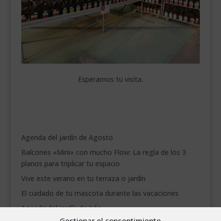
Esperamos tu visita.
Agenda del jardín de Agosto
Balcones «Mini» con mucho Flow: La regla de los 3
planos para triplicar tu espacio
Vive este verano en tu terraza o jardín
El cuidado de tu mascota durante las vacaciones
Agenda del jardín de Julio
Gestionar el consentimiento