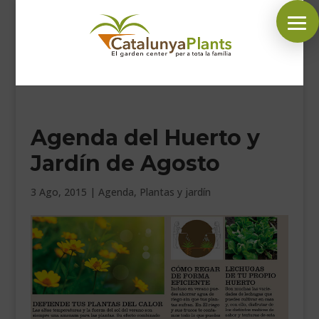
SÍGUENOS EN:
Agenda del Huerto y
INICIO
Jardín de Agosto
PLANTAS
COMPLEMENTOS JARDÍN
3 Ago, 2015
|
Agenda
,
Plantas y jardín
MASCOTAS
DECORACIÓN
HORARIO GARDEN
CONTACTAR
BLOG