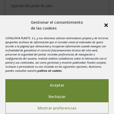
Agenda del jardín de Julio
agosto 2026
Gestionar el consentimiento
L
M
X
J
V
S
D
de las cookies
1
2
3
4
5
6
7
8
9
CATALUNYA PLANTS, S.L.,y sus dominios utilizan rastreadores propios y de terceros
(pequeños archivos de información que el servidor envía al ordenador de quien
10
11
12
13
14
15
16
accede a la página) que almacenan y recuperan información cuando navegas con
la finalidad de garantizar el correcto funcionamiento técnico del sitio web,
17
18
19
20
21
22
23
preservar la seguridad del portal, recordar preferencias de navegación o
configuración del usuario, realizar análisis estadísticos sobre la interacción con el
24
25
26
27
28
29
30
portal y sus contenidos, así como gestionar y mostrar publicidad. Puedes aceptar,
rechazar o personalizar su uso clicando en las siguientes opciones. Asimismo,
31
puedes consultar nuestra
política de cookies
.
« Jul
Aceptar
Rechazar
Aviso legal
-
Política de privacidad
-
Politica de
Mostrar preferencias
Cookies