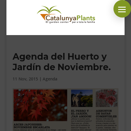
SÍGUENOS EN:
Agenda del Huerto y
INICIO
Jardín de Noviembre.
PLANTAS
COMPLEMENTOS JARDÍN
11 Nov, 2015
|
Agenda
MASCOTAS
DECORACIÓN
HORARIO GARDEN
CONTACTAR
BLOG