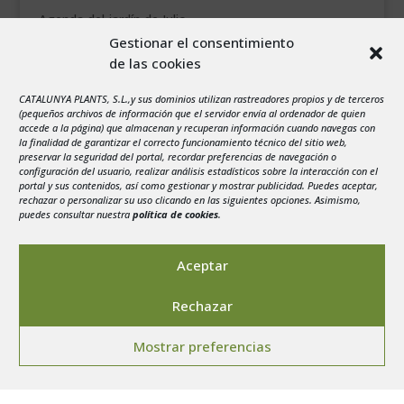
Agenda del jardín de Julio
Gestionar el consentimiento
de las cookies
agosto 2026
L
M
X
J
V
S
D
CATALUNYA PLANTS, S.L.,y sus dominios utilizan rastreadores propios y de terceros
1
2
(pequeños archivos de información que el servidor envía al ordenador de quien
accede a la página) que almacenan y recuperan información cuando navegas con
3
4
5
6
7
8
9
la finalidad de garantizar el correcto funcionamiento técnico del sitio web,
preservar la seguridad del portal, recordar preferencias de navegación o
10
11
12
13
14
15
16
configuración del usuario, realizar análisis estadísticos sobre la interacción con el
portal y sus contenidos, así como gestionar y mostrar publicidad. Puedes aceptar,
17
18
19
20
21
22
23
rechazar o personalizar su uso clicando en las siguientes opciones. Asimismo,
24
25
26
27
28
29
30
puedes consultar nuestra
política de cookies
.
31
« Jul
Aceptar
Rechazar
Mostrar preferencias
Aviso legal
-
Política de privacidad
-
Politica de
Cookies