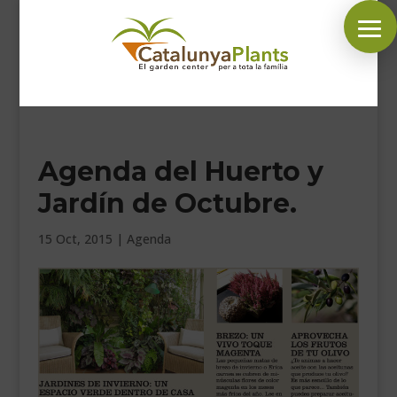
SÍGUENOS EN:
Agenda del Huerto y
INICIO
Jardín de Octubre.
PLANTAS
COMPLEMENTOS JARDÍN
15 Oct, 2015
|
Agenda
MASCOTAS
DECORACIÓN
HORARIO GARDEN
CONTACTAR
BLOG