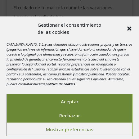
El cuidado de tu mascota durante las vacaciones
Agenda del jardín de Julio
Gestionar el consentimiento
de las cookies
agosto 2026
L
M
X
J
V
S
D
CATALUNYA PLANTS, S.L.,y sus dominios utilizan rastreadores propios y de terceros
1
2
(pequeños archivos de información que el servidor envía al ordenador de quien
accede a la página) que almacenan y recuperan información cuando navegas con
3
4
5
6
7
8
9
la finalidad de garantizar el correcto funcionamiento técnico del sitio web,
preservar la seguridad del portal, recordar preferencias de navegación o
10
11
12
13
14
15
16
configuración del usuario, realizar análisis estadísticos sobre la interacción con el
portal y sus contenidos, así como gestionar y mostrar publicidad. Puedes aceptar,
17
18
19
20
21
22
23
rechazar o personalizar su uso clicando en las siguientes opciones. Asimismo,
24
25
26
27
28
29
30
puedes consultar nuestra
política de cookies
.
31
« Jul
Aceptar
Rechazar
Mostrar preferencias