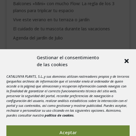
Balcones «Mini» con mucho Flow: La regla de los 3
planos para triplicar tu espacio
Vive este verano en tu terraza o jardín
El cuidado de tu mascota durante las vacaciones
Agenda del jardín de Julio
agosto 2026
Gestionar el consentimiento
L
M
X
J
V
S
D
de las cookies
1
2
3
4
5
6
7
8
9
CATALUNYA PLANTS, S.L.,y sus dominios utilizan rastreadores propios y de terceros
(pequeños archivos de información que el servidor envía al ordenador de quien
10
11
12
13
14
15
16
accede a la página) que almacenan y recuperan información cuando navegas con
la finalidad de garantizar el correcto funcionamiento técnico del sitio web,
17
18
19
20
21
22
23
preservar la seguridad del portal, recordar preferencias de navegación o
configuración del usuario, realizar análisis estadísticos sobre la interacción con el
24
25
26
27
28
29
30
portal y sus contenidos, así como gestionar y mostrar publicidad. Puedes aceptar,
rechazar o personalizar su uso clicando en las siguientes opciones. Asimismo,
31
puedes consultar nuestra
política de cookies
.
« Jul
Aceptar