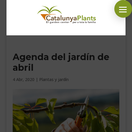
SÍGUENOS EN:
Agenda del jardín de
INICIO
abril
PLANTAS
COMPLEMENTOS JARDÍN
4 Abr, 2020
|
Plantas y jardín
MASCOTAS
DECORACIÓN
HORARIO GARDEN
CONTACTAR
BLOG