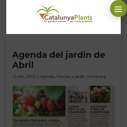
SÍGUENOS EN:
Agenda del jardín de
INICIO
Abril
PLANTAS
COMPLEMENTOS JARDÍN
13 Abr, 2014
|
Agenda
,
Plantas y jardín
,
Primavera
MASCOTAS
DECORACIÓN
HORARIO GARDEN
CONTACTAR
BLOG