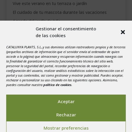
Vive este verano en tu terraza o jardín
El cuidado de tu mascota durante las vacaciones
Agenda del jardín de Julio
Gestionar el consentimiento
de las cookies
agosto 2026
L
M
X
J
V
S
D
CATALUNYA PLANTS, S.L.,y sus dominios utilizan rastreadores propios y de terceros
1
2
(pequeños archivos de información que el servidor envía al ordenador de quien
accede a la página) que almacenan y recuperan información cuando navegas con
3
4
5
6
7
8
9
la finalidad de garantizar el correcto funcionamiento técnico del sitio web,
preservar la seguridad del portal, recordar preferencias de navegación o
10
11
12
13
14
15
16
configuración del usuario, realizar análisis estadísticos sobre la interacción con el
portal y sus contenidos, así como gestionar y mostrar publicidad. Puedes aceptar,
17
18
19
20
21
22
23
rechazar o personalizar su uso clicando en las siguientes opciones. Asimismo,
24
25
26
27
28
29
30
puedes consultar nuestra
política de cookies
.
31
« Jul
Aceptar
Rechazar
Mostrar preferencias