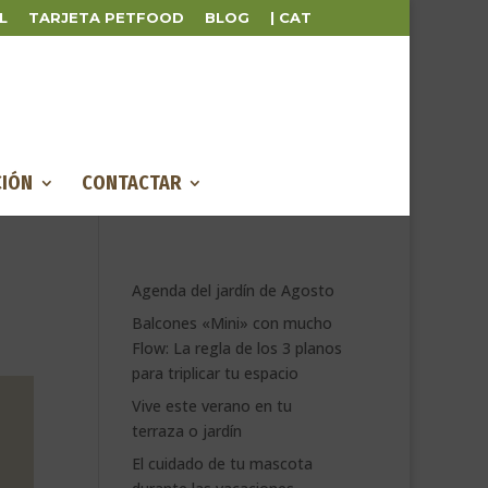
L
TARJETA PETFOOD
BLOG
| CAT
IÓN
CONTACTAR
Agenda del jardín de Agosto
Balcones «Mini» con mucho
Flow: La regla de los 3 planos
para triplicar tu espacio
Vive este verano en tu
terraza o jardín
El cuidado de tu mascota