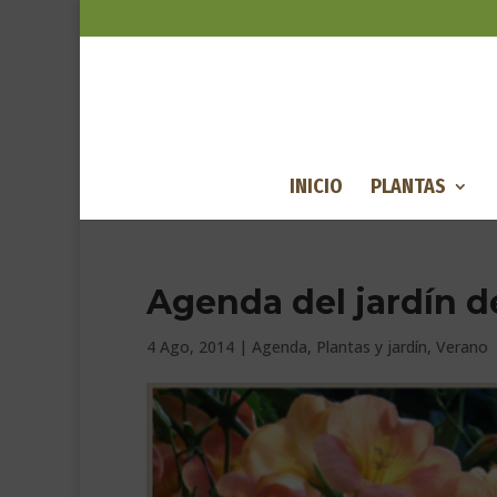
INICIO
PLANTAS
Agenda del jardín d
4 Ago, 2014
|
Agenda
,
Plantas y jardín
,
Verano