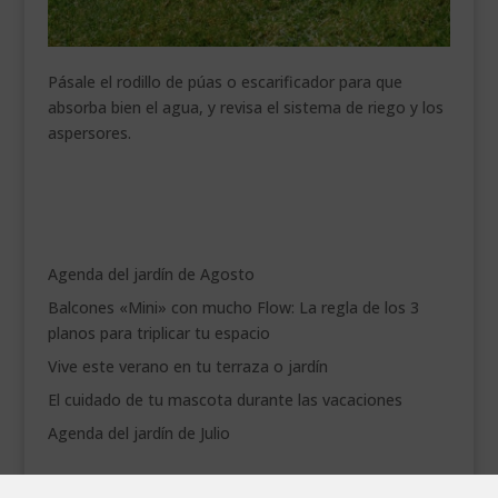
Pásale el rodillo de púas o escarificador para que
absorba bien el agua, y revisa el sistema de riego y los
aspersores.
Agenda del jardín de Agosto
Balcones «Mini» con mucho Flow: La regla de los 3
planos para triplicar tu espacio
Vive este verano en tu terraza o jardín
El cuidado de tu mascota durante las vacaciones
Agenda del jardín de Julio
agosto 2026