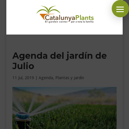
SÍGUENOS EN:
Agenda del jardín de
INICIO
Julio
PLANTAS
COMPLEMENTOS JARDÍN
11 Jul, 2019
|
Agenda
,
Plantas y jardín
MASCOTAS
DECORACIÓN
HORARIO GARDEN
CONTACTAR
BLOG