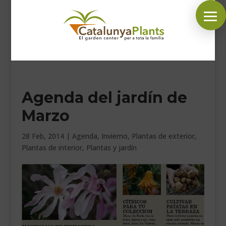
SÍGUENOS EN:
Agenda del jardín de
INICIO
Marzo
PLANTAS
COMPLEMENTOS JARDÍN
28 Feb, 2014
|
Agenda
,
Invierno
,
Plantas de exterior
,
Plantas de interior
,
Plantas y jardín
MASCOTAS
DECORACIÓN
HORARIO GARDEN
CONTACTAR
BLOG