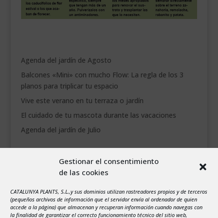
Agenda del jardín de Agosto
Balcones «Mini» con mucho Flow: La regla de los 3
planos para triplicar tu espacio
Vive este verano en tu terraza o jardín
El cuidado de tu mascota durante las vacaciones
Agenda del jardín de Julio
agosto 2026
Gestionar el consentimiento
L
M
X
J
V
S
D
de las cookies
1
2
3
4
5
6
7
8
9
CATALUNYA PLANTS, S.L.,y sus dominios utilizan rastreadores propios y de terceros
(pequeños archivos de información que el servidor envía al ordenador de quien
10
11
12
13
14
15
16
accede a la página) que almacenan y recuperan información cuando navegas con
la finalidad de garantizar el correcto funcionamiento técnico del sitio web,