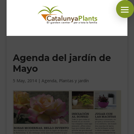
SÍGUENOS EN:
Agenda del jardín de
INICIO
Mayo
PLANTAS
COMPLEMENTOS JARDÍN
5 May, 2014
|
Agenda
,
Plantas y jardín
MASCOTAS
DECORACIÓN
HORARIO GARDEN
CONTACTAR
BLOG