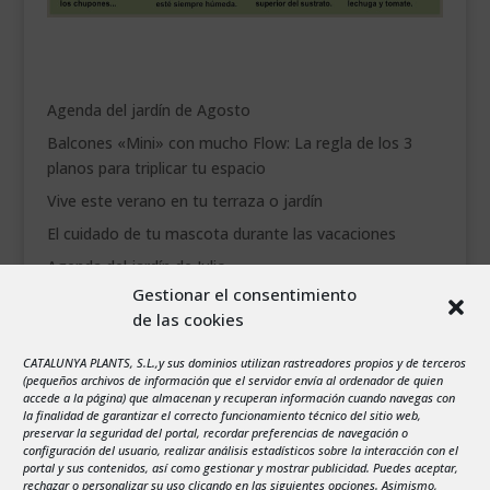
Agenda del jardín de Agosto
Balcones «Mini» con mucho Flow: La regla de los 3
planos para triplicar tu espacio
Vive este verano en tu terraza o jardín
El cuidado de tu mascota durante las vacaciones
Agenda del jardín de Julio
Gestionar el consentimiento
de las cookies
agosto 2026
L
M
X
J
V
S
D
CATALUNYA PLANTS, S.L.,y sus dominios utilizan rastreadores propios y de terceros
1
2
(pequeños archivos de información que el servidor envía al ordenador de quien
accede a la página) que almacenan y recuperan información cuando navegas con
3
4
5
6
7
8
9
la finalidad de garantizar el correcto funcionamiento técnico del sitio web,
preservar la seguridad del portal, recordar preferencias de navegación o
10
11
12
13
14
15
16
configuración del usuario, realizar análisis estadísticos sobre la interacción con el
portal y sus contenidos, así como gestionar y mostrar publicidad. Puedes aceptar,
17
18
19
20
21
22
23
rechazar o personalizar su uso clicando en las siguientes opciones. Asimismo,