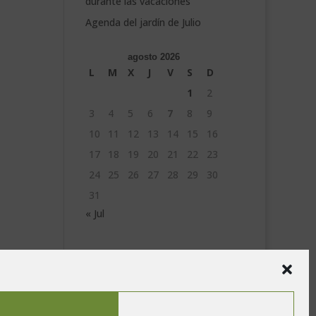
durante las vacaciones
Agenda del jardín de Julio
agosto 2026
L
M
X
J
V
S
D
1
2
3
4
5
6
7
8
9
10
11
12
13
14
15
16
17
18
19
20
21
22
23
24
25
26
27
28
29
30
31
« Jul