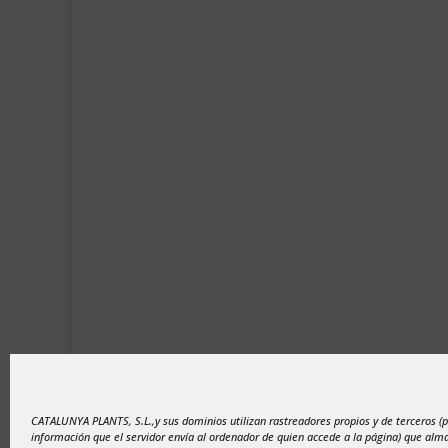
Aviso legal
-
Política de privacidad
-
Politic
CATALUNYA PLANTS, S.L.,y sus dominios utilizan rastreadores propios y de terceros (
información que el servidor envía al ordenador de quien accede a la página) que al