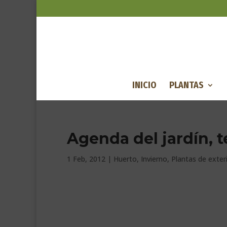
INICIO
PLANTAS
Agenda del jardín, 
1 Feb, 2012
|
Huerto
,
Invierno
,
Plantas de exter