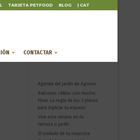
L
TARJETA PETFOOD
BLOG
| CAT
IÓN
CONTACTAR
Agenda del jardín de Agosto
Balcones «Mini» con mucho
Flow: La regla de los 3 planos
para triplicar tu espacio
Vive este verano en tu
terraza o jardín
El cuidado de tu mascota