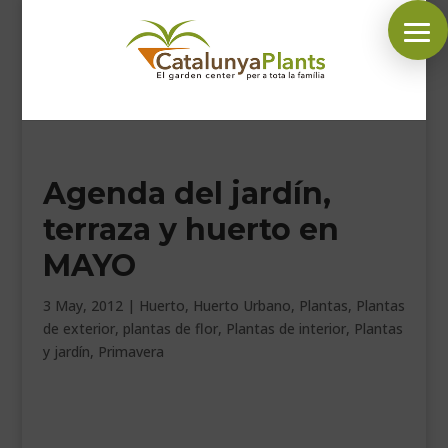
SÍGUENOS EN:
Agenda del jardín,
INICIO
terraza y huerto en
PLANTAS
MAYO
COMPLEMENTOS JARDÍN
MASCOTAS
3 May, 2012
|
Huerto
,
Huerto Urbano
,
Plantas
,
Plantas
de exterior
,
plantas de flor
,
Plantas de interior
,
Plantas
DECORACIÓN
y jardín
,
Primavera
HORARIO GARDEN
CONTACTAR
BLOG