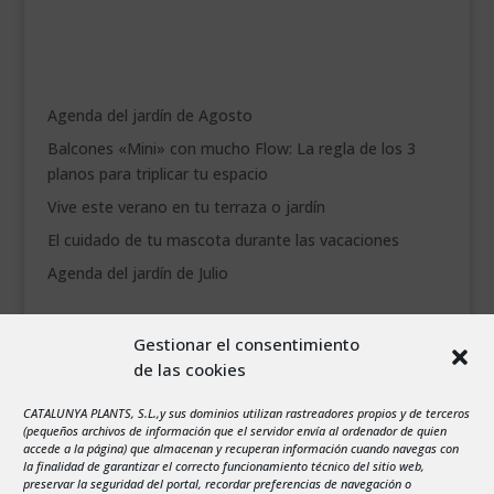
.
___________________________
VEURE EN CATALÀ
Agenda del jardín de Agosto
Balcones «Mini» con mucho Flow: La regla de los 3
planos para triplicar tu espacio
Vive este verano en tu terraza o jardín
El cuidado de tu mascota durante las vacaciones
Agenda del jardín de Julio
agosto 2026
Gestionar el consentimiento
L
M
X
J
V
S
D
de las cookies
1
2
CATALUNYA PLANTS, S.L.,y sus dominios utilizan rastreadores propios y de terceros
3
4
5
6
7
8
9
(pequeños archivos de información que el servidor envía al ordenador de quien
10
11
12
13
14
15
16
accede a la página) que almacenan y recuperan información cuando navegas con
la finalidad de garantizar el correcto funcionamiento técnico del sitio web,
17
18
19
20
21
22
23
preservar la seguridad del portal, recordar preferencias de navegación o