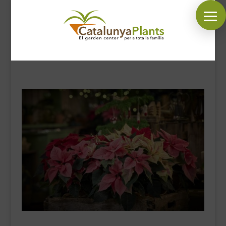
SÍGUENOS EN:
INICIO
PLANTAS
COMPLEMENTOS JARDÍN
MASCOTAS
DECORACIÓN
HORARIO GARDEN
CONTACTAR
BLOG