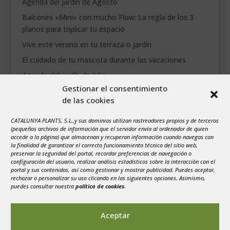
Agenda del jardín de Agosto
Balcones «Mini» con mucho Flow: La regla de los 3
planos para triplicar tu espacio
Vive este verano en tu terraza o jardín
El cuidado de tu mascota durante las vacaciones
Agenda del jardín de Julio
Gestionar el consentimiento
de las cookies
agosto 2026
L
M
X
J
V
S
D
CATALUNYA PLANTS, S.L.,y sus dominios utilizan rastreadores propios y de terceros
1
2
(pequeños archivos de información que el servidor envía al ordenador de quien
accede a la página) que almacenan y recuperan información cuando navegas con
3
4
5
6
7
8
9
la finalidad de garantizar el correcto funcionamiento técnico del sitio web,
preservar la seguridad del portal, recordar preferencias de navegación o
10
11
12
13
14
15
16
configuración del usuario, realizar análisis estadísticos sobre la interacción con el
portal y sus contenidos, así como gestionar y mostrar publicidad. Puedes aceptar,
17
18
19
20
21
22
23
rechazar o personalizar su uso clicando en las siguientes opciones. Asimismo,
24
25
26
27
28
29
30
puedes consultar nuestra
política de cookies
.
31
« Jul
Aceptar