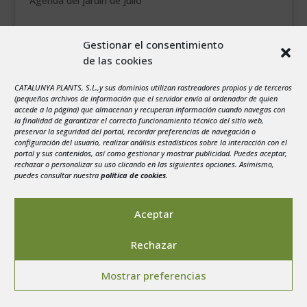
Agenda del jardín de Julio
agosto 2026
Gestionar el consentimiento
L
M
X
J
V
S
D
de las cookies
1
2
CATALUNYA PLANTS, S.L.,y sus dominios utilizan rastreadores propios y de terceros
3
4
5
6
7
8
9
(pequeños archivos de información que el servidor envía al ordenador de quien
10
11
12
13
14
15
16
accede a la página) que almacenan y recuperan información cuando navegas con
la finalidad de garantizar el correcto funcionamiento técnico del sitio web,
17
18
19
20
21
22
23
preservar la seguridad del portal, recordar preferencias de navegación o
configuración del usuario, realizar análisis estadísticos sobre la interacción con el
24
25
26
27
28
29
30
portal y sus contenidos, así como gestionar y mostrar publicidad. Puedes aceptar,
rechazar o personalizar su uso clicando en las siguientes opciones. Asimismo,
31
puedes consultar nuestra
política de cookies
.
« Jul
Aceptar
Rechazar
Aviso legal
-
Política de privacidad
-
Politica de
Mostrar preferencias
Cookies