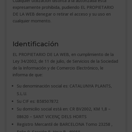
Cualquier utilización distinta a la autorizada está
expresamente prohibida, pudiendo EL PROPIETARIO
DE LA WEB denegar o retirar el acceso y su uso en
cualquier momento.
Identificación
EL PROPIETARIO DE LA WEB, en cumplimiento de la
Ley 34/2002, de 11 de julio, de Servicios de la Sociedad
de la Información y de Comercio Electrónico, le
informa de que:
Su denominación social es: CATALUNYA PLANTS,
S.L.U.
Su CIF es: B58507872
Su domicilio social está en: CR BV2002, KM 1,8 –
08620 – SANT VICENÇ DELS HORTS
Registro Mercantil de BARCELONA Tomo 23258 ,
Folio 9, Sección 8, Hoja B- 49955