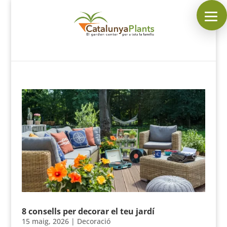
SEGUEIX-NOS A:
INICI
PLANTES
COMPLEMENTS DE JARDÍ
MASCOTES
DECORACIÓ
HORARI DEL GARDEN
CONTACTAR
8 consells per decorar el teu jardí
15 maig, 2026
|
Decoració
___________________________