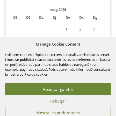
maig 2026
Dl
Dt
Dc
Dj
Dv
Ds
Dg
1
2
3
4
5
6
7
8
9
10
Manage Cookie Consent
11
12
13
14
15
16
17
Utilitzem cookies pròpies i de tercers per analitzar els nostres serveis
i mostrar publicitat relacionada amb les teves preferències en base a
18
19
20
21
22
23
24
un perfil elaborat a partir dels teus hàbits de navegació (per
exemple, pàgines visitades). Pots obtenir més informació consultant
la nostra política de cookies.
25
26
27
28
29
30
31
« abr.
juny »
Acceptar galetes
Rebutjar
Mostra les preferències