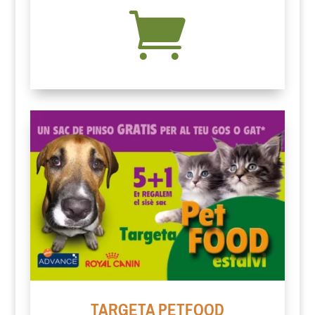

TARGETA PETFOOD