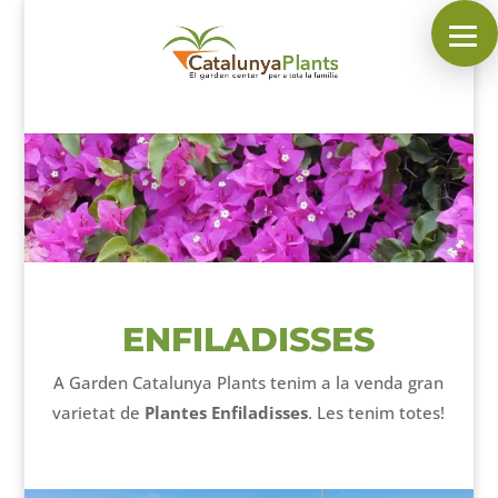
SEGUEIX-NOS A:
INICI
PLANTES
COMPLEMENTS DE JARDÍ
MASCOTES
ENFILADISSES
DECORACIÓ
A Garden Catalunya Plants tenim a la venda gran
HORARI DEL GARDEN
varietat de
Plantes Enfiladisses
. Les tenim totes!
CONTACTAR
___________________________