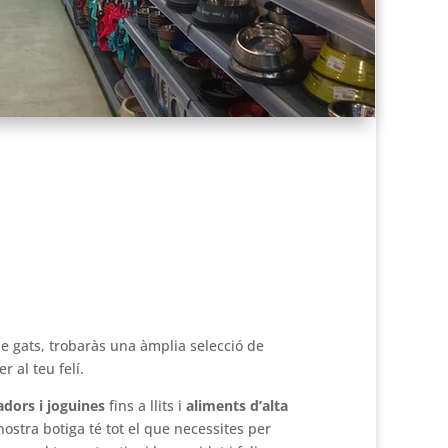
de gats, trobaràs una àmplia selecció de
r al teu felí.
adors i joguines
fins a llits i
aliments d’alta
 nostra botiga té tot el que necessites per