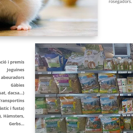
rosegadors.
ció i premis
Joguines
i abeuradors
Gàbies
sat, dacsa…)
Transportins
stic i fusta)
r), Hàmsters,
Gerbs…