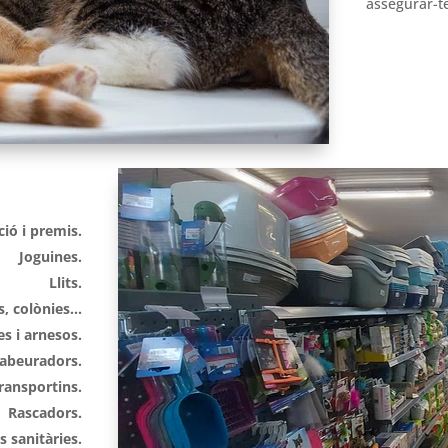
assegurar-te
ió i premis.
Joguines.
Llits.
s, colònies…
es i arnesos.
abeuradors.
transportins.
Rascadors.
 sanitàries.