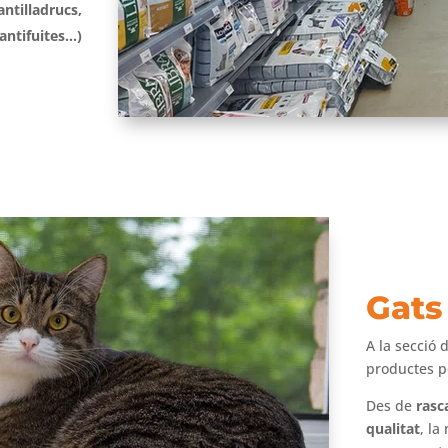
antilladrucs,
antifuites…)
Gats
A la secció 
productes pe
Des de
rasc
qualitat
, la