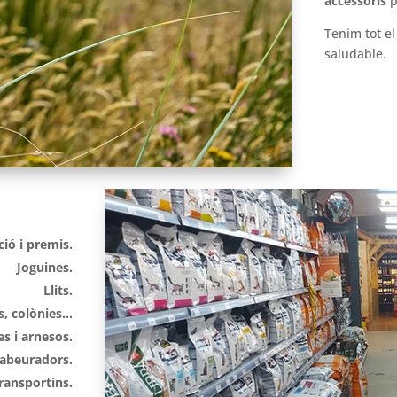
accessoris
p
Tenim tot el
saludable.
ió i premis.
Joguines.
Llits.
s, colònies…
es i arnesos.
abeuradors.
transportins.