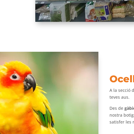
Ocel
A la secció d
teves aus.
Des de
gàbi
nostra botig
satisfer les 