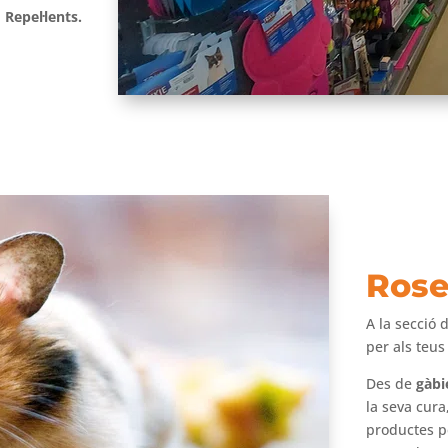
Repel·lents.
Rose
A la secció 
per als teus
Des de
gàbi
la seva cura
productes pe