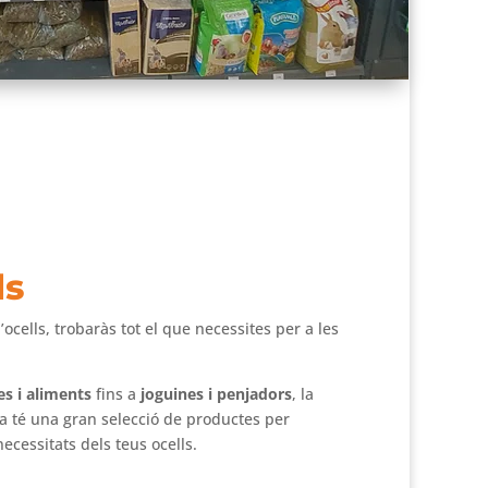
ls
’ocells, trobaràs tot el que necessites per a les
es i aliments
fins a
joguines i penjadors
, la
a té una gran selecció de productes per
necessitats dels teus ocells.