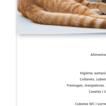
Alimentac
Higiene: xampú
Collarets, cubet
Tremuges, menjadores, 
Casetes i 
Cubetes WC i sorres