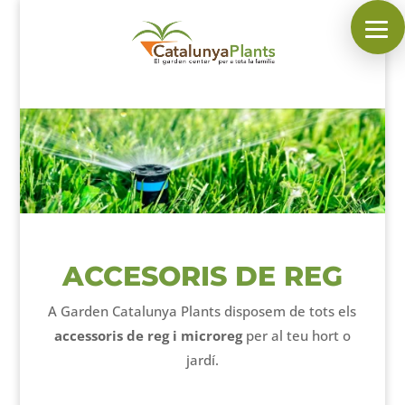
SEGUEIX-NOS A:
INICI
PLANTES
COMPLEMENTS DE JARDÍ
MASCOTES
ACCESORIS DE REG
DECORACIÓ
A Garden Catalunya Plants disposem de tots els
HORARI DEL GARDEN
accessoris de reg i microreg
per al teu hort o
jardí.
CONTACTAR
___________________________