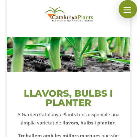
SEGUEIX-NOS A:
INICI
PLANTES
COMPLEMENTS DE JARDÍ
MASCOTES
LLAVORS, BULBS I
PLANTER
DECORACIÓ
HORARI DEL GARDEN
A Garden Catalunya Plants tens disponible una
àmplia varietat de
llavors, bulbs i planter
.
CONTACTAR
___________________________
Treballem amb les millors marques
que són