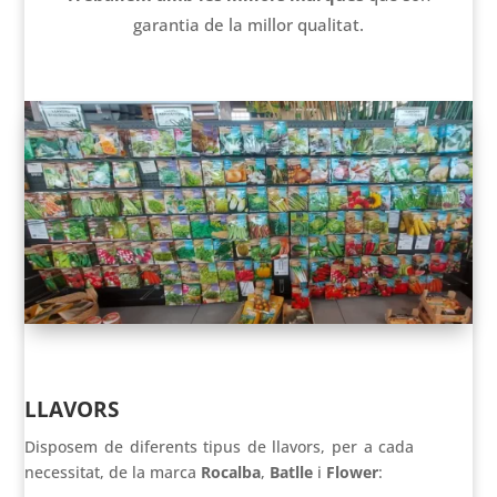
garantia de la millor qualitat.
VER EN ESPAÑOL
LLAVORS
Disposem de diferents tipus de llavors, per a cada
necessitat, de la marca
Rocalba
,
Batlle
i
Flower
: