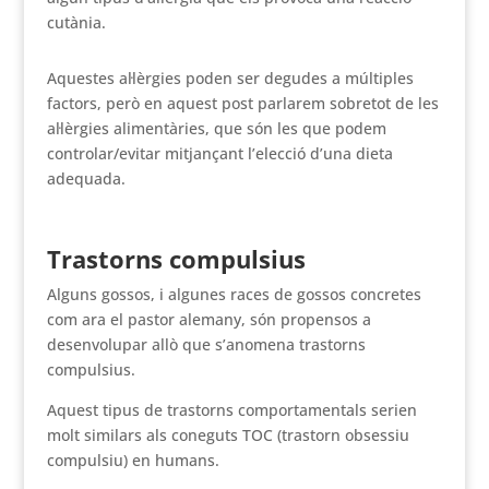
cutània.
Aquestes al·lèrgies poden ser degudes a múltiples
factors, però en aquest post parlarem sobretot de les
al·lèrgies alimentàries, que són les que podem
controlar/evitar mitjançant l’elecció d’una dieta
adequada.
Trastorns compulsius
Alguns gossos, i algunes races de gossos concretes
com ara el pastor alemany, són propensos a
desenvolupar allò que s’anomena trastorns
compulsius.
Aquest tipus de trastorns comportamentals serien
molt similars als coneguts TOC (trastorn obsessiu
compulsiu) en humans.