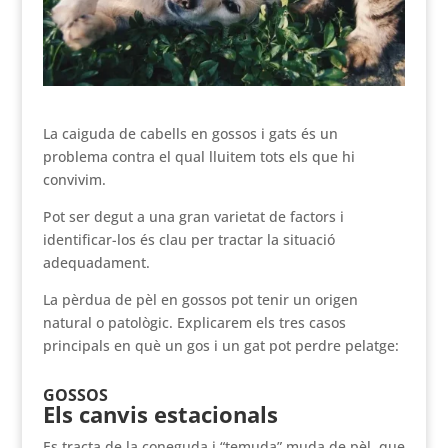
VER EN ESPAÑOL
La caiguda de cabells en gossos i gats és un
problema contra el qual lluitem tots els que hi
convivim.
Pot ser degut a una gran varietat de factors i
identificar-los és clau per tractar la situació
adequadament.
La pèrdua de pèl en gossos pot tenir un origen
natural o patològic. Explicarem els tres casos
principals en què un gos i un gat pot perdre pelatge:
GOSSOS
Els canvis estacionals
Es tracta de la coneguda i “temuda” muda de pèl, que