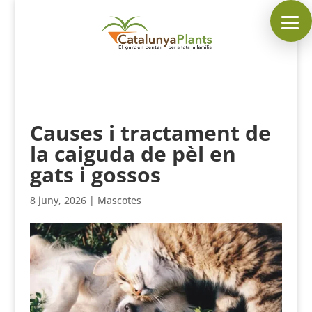
SEGUEIX-NOS A:
Causes i tractament de
INICI
la caiguda de pèl en
PLANTES
gats i gossos
COMPLEMENTS DE JARDÍ
8 juny, 2026
|
Mascotes
MASCOTES
DECORACIÓ
HORARI DEL GARDEN
CONTACTAR
___________________________