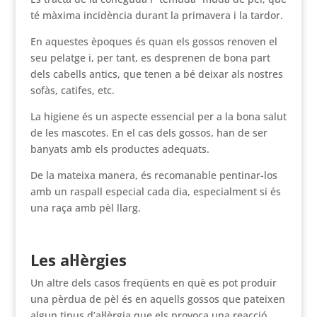
té màxima incidència durant la primavera i la tardor.
En aquestes èpoques és quan els gossos renoven el
seu pelatge i, per tant, es desprenen de bona part
dels cabells antics, que tenen a bé deixar als nostres
sofàs, catifes, etc.
La higiene és un aspecte essencial per a la bona salut
de les mascotes. En el cas dels gossos, han de ser
banyats amb els productes adequats.
De la mateixa manera, és recomanable pentinar-los
amb un raspall especial cada dia, especialment si és
una raça amb pèl llarg.
Les al·lèrgies
Un altre dels casos freqüents en què es pot produir
una pèrdua de pèl és en aquells gossos que pateixen
algun tipus d’al·lèrgia que els provoca una reacció