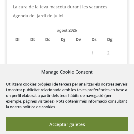
La cura de la teva mascota durant les vacances
Agenda del jardí de Juliol
agost 2026
Dl
Dt
Dc
Dj
Dv
Ds
Dg
1
2
3
4
5
6
7
8
9
Manage Cookie Consent
10
11
12
13
14
15
16
Utilitzem cookies pròpies i de tercers per analitzar els nostres serveis
i mostrar publicitat relacionada amb les teves preferències en base a
17
18
19
20
21
22
23
un perfil elaborat a partir dels teus hàbits de navegació (per
exemple, pàgines visitades). Pots obtenir més informació consultant
24
25
26
27
28
29
30
la nostra política de cookies.
31
Acceptar galetes
« jul.