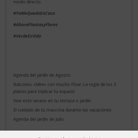
modo directo.
#YoMeQuedoEnCasa
#AhoraPlantasyFlores
#VerdeEsVida
Agenda del jardín de Agosto
Balcones «Mini» con mucho Flow: La regla de los 3
planos para triplicar tu espacio
Vive este verano en tu terraza o jardín
El cuidado de tu mascota durante las vacaciones
Agenda del jardín de Julio
agosto 2026