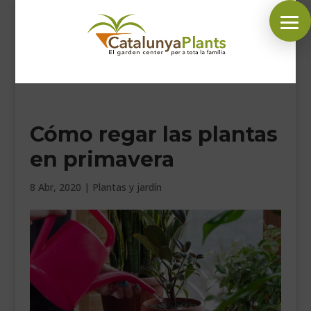
SÍGUENOS EN:
Cómo regar las plantas
INICIO
en primavera
PLANTAS
COMPLEMENTOS JARDÍN
8 Abr, 2020
|
Plantas y jardín
MASCOTAS
DECORACIÓN
HORARIO GARDEN
CONTACTAR
BLOG