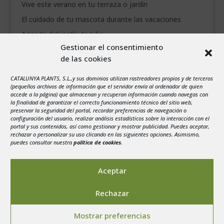
Vive este verano en tu terraza o jardín
El cuidado de tu mascota durante las vacaciones
Agenda del jardín de Julio
Gestionar el consentimiento
de las cookies
agosto 2026
L
M
X
J
V
S
D
CATALUNYA PLANTS, S.L.,y sus dominios utilizan rastreadores propios y de terceros
1
2
(pequeños archivos de información que el servidor envía al ordenador de quien
accede a la página) que almacenan y recuperan información cuando navegas con
3
4
5
6
7
8
9
la finalidad de garantizar el correcto funcionamiento técnico del sitio web,
preservar la seguridad del portal, recordar preferencias de navegación o
10
11
12
13
14
15
16
configuración del usuario, realizar análisis estadísticos sobre la interacción con el
portal y sus contenidos, así como gestionar y mostrar publicidad. Puedes aceptar,
17
18
19
20
21
22
23
rechazar o personalizar su uso clicando en las siguientes opciones. Asimismo,
24
25
26
27
28
29
30
puedes consultar nuestra
política de cookies
.
31
« Jul
Aceptar
Rechazar
Mostrar preferencias