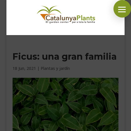
SÍGUENOS EN:
Ficus: una gran familia
INICIO
PLANTAS
18 Jun, 2021
|
Plantas y jardín
COMPLEMENTOS JARDÍN
MASCOTAS
DECORACIÓN
HORARIO GARDEN
CONTACTAR
BLOG