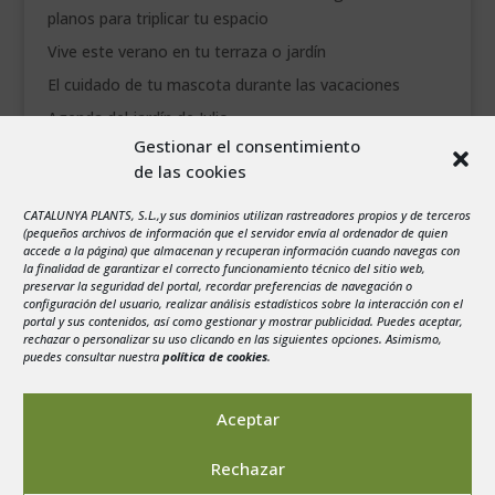
planos para triplicar tu espacio
Vive este verano en tu terraza o jardín
El cuidado de tu mascota durante las vacaciones
Agenda del jardín de Julio
Gestionar el consentimiento
de las cookies
agosto 2026
L
M
X
J
V
S
D
CATALUNYA PLANTS, S.L.,y sus dominios utilizan rastreadores propios y de terceros
1
2
(pequeños archivos de información que el servidor envía al ordenador de quien
accede a la página) que almacenan y recuperan información cuando navegas con
3
4
5
6
7
8
9
la finalidad de garantizar el correcto funcionamiento técnico del sitio web,
preservar la seguridad del portal, recordar preferencias de navegación o
10
11
12
13
14
15
16
configuración del usuario, realizar análisis estadísticos sobre la interacción con el
portal y sus contenidos, así como gestionar y mostrar publicidad. Puedes aceptar,
17
18
19
20
21
22
23
rechazar o personalizar su uso clicando en las siguientes opciones. Asimismo,
24
25
26
27
28
29
30
puedes consultar nuestra
política de cookies
.
31
« Jul
Aceptar
Rechazar