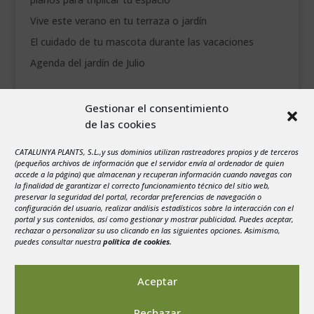
Vive este verano en tu terraza o jardín
El cuidado de tu mascota durante las vacaciones
Agenda del jardín de Julio
agosto 2026
Gestionar el consentimiento
L
M
X
J
V
S
D
de las cookies
1
2
CATALUNYA PLANTS, S.L.,y sus dominios utilizan rastreadores propios y de terceros
3
4
5
6
7
8
9
(pequeños archivos de información que el servidor envía al ordenador de quien
10
11
12
13
14
15
16
accede a la página) que almacenan y recuperan información cuando navegas con
la finalidad de garantizar el correcto funcionamiento técnico del sitio web,
17
18
19
20
21
22
23
preservar la seguridad del portal, recordar preferencias de navegación o
configuración del usuario, realizar análisis estadísticos sobre la interacción con el
24
25
26
27
28
29
30
portal y sus contenidos, así como gestionar y mostrar publicidad. Puedes aceptar,
rechazar o personalizar su uso clicando en las siguientes opciones. Asimismo,
31
puedes consultar nuestra
política de cookies
.
« Jul
Aceptar
Rechazar