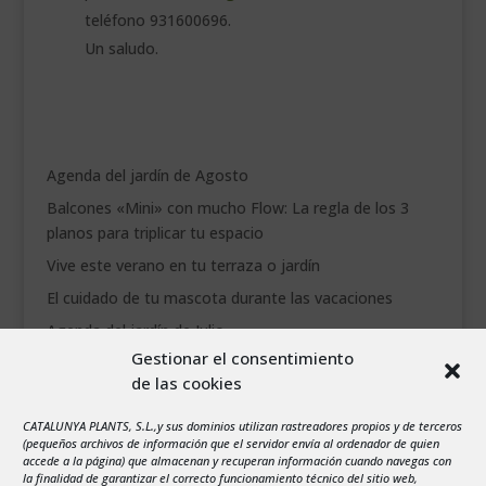
teléfono 931600696.
Un saludo.
Agenda del jardín de Agosto
Balcones «Mini» con mucho Flow: La regla de los 3
planos para triplicar tu espacio
Vive este verano en tu terraza o jardín
El cuidado de tu mascota durante las vacaciones
Agenda del jardín de Julio
Gestionar el consentimiento
de las cookies
agosto 2026
L
M
X
J
V
S
D
CATALUNYA PLANTS, S.L.,y sus dominios utilizan rastreadores propios y de terceros
1
2
(pequeños archivos de información que el servidor envía al ordenador de quien
accede a la página) que almacenan y recuperan información cuando navegas con
3
4
5
6
7
8
9
la finalidad de garantizar el correcto funcionamiento técnico del sitio web,