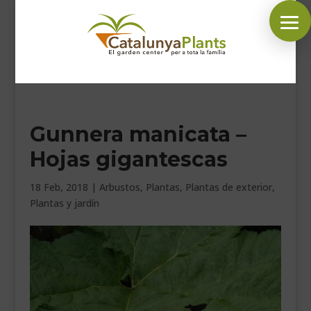
SÍGUENOS EN:
Gunnera manicata –
INICIO
Hojas gigantescas
PLANTAS
COMPLEMENTOS JARDÍN
18 Feb, 2018
|
Arbustos
,
Plantas
,
Plantas de exterior
,
Plantas y jardín
MASCOTAS
DECORACIÓN
HORARIO GARDEN
CONTACTAR
BLOG