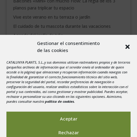
Balcones «Mini» con mucho Flow: La regla de los 3
planos para triplicar tu espacio
Vive este verano en tu terraza o jardín
El cuidado de tu mascota durante las vacaciones
Agenda del jardín de Julio
Gestionar el consentimiento
de las cookies
agosto 2026
L
M
X
J
V
S
D
CATALUNYA PLANTS, S.L.,y sus dominios utilizan rastreadores propios y de terceros
1
2
(pequeños archivos de información que el servidor envía al ordenador de quien
accede a la página) que almacenan y recuperan información cuando navegas con
3
4
5
6
7
8
9
la finalidad de garantizar el correcto funcionamiento técnico del sitio web,
preservar la seguridad del portal, recordar preferencias de navegación o
10
11
12
13
14
15
16
configuración del usuario, realizar análisis estadísticos sobre la interacción con el
portal y sus contenidos, así como gestionar y mostrar publicidad. Puedes aceptar,
17
18
19
20
21
22
23
rechazar o personalizar su uso clicando en las siguientes opciones. Asimismo,
24
25
26
27
28
29
30
puedes consultar nuestra
política de cookies
.
31
« Jul
Aceptar
Rechazar