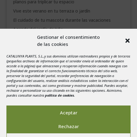
planos para triplicar tu espacio
Vive este verano en tu terraza o jardín
El cuidado de tu mascota durante las vacaciones
Agenda del jardín de Julio
Gestionar el consentimiento
de las cookies
agosto 2026
L
M
X
J
V
S
D
CATALUNYA PLANTS, S.L.,y sus dominios utilizan rastreadores propios y de terceros
1
2
(pequeños archivos de información que el servidor envía al ordenador de quien
accede a la página) que almacenan y recuperan información cuando navegas con
3
4
5
6
7
8
9
la finalidad de garantizar el correcto funcionamiento técnico del sitio web,
preservar la seguridad del portal, recordar preferencias de navegación o
10
11
12
13
14
15
16
configuración del usuario, realizar análisis estadísticos sobre la interacción con el
portal y sus contenidos, así como gestionar y mostrar publicidad. Puedes aceptar,
17
18
19
20
21
22
23
rechazar o personalizar su uso clicando en las siguientes opciones. Asimismo,
24
25
26
27
28
29
30
puedes consultar nuestra
política de cookies
.
31
« Jul
Aceptar
Rechazar