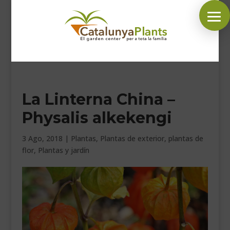
SÍGUENOS EN:
La Linterna China –
INICIO
Physalis alkekengi
PLANTAS
COMPLEMENTOS JARDÍN
3 Ago, 2018
|
Plantas
,
Plantas de exterior
,
plantas de
flor
,
Plantas y jardín
MASCOTAS
DECORACIÓN
HORARIO GARDEN
CONTACTAR
BLOG