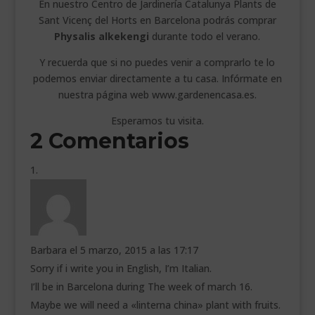
En nuestro Centro de Jardinería Catalunya Plants de
Sant Vicenç del Horts en Barcelona podrás comprar
Physalis alkekengi
durante todo el verano.
Y recuerda que si no puedes venir a comprarlo te lo
podemos enviar directamente a tu casa. Infórmate en
nuestra página web www.gardenencasa.es.
Esperamos tu visita.
2 Comentarios
Barbara
el 5 marzo, 2015 a las 17:17
Sorry if i write you in English, I’m Italian.
I’ll be in Barcelona during The week of march 16.
Maybe we will need a «linterna china» plant with fruits.