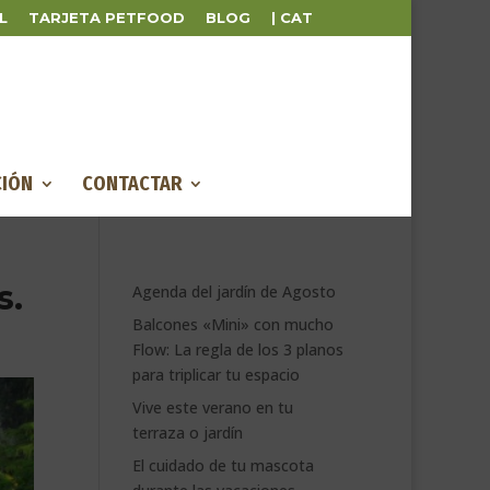
L
TARJETA PETFOOD
BLOG
| CAT
IÓN
CONTACTAR
s.
Agenda del jardín de Agosto
Balcones «Mini» con mucho
Flow: La regla de los 3 planos
para triplicar tu espacio
Vive este verano en tu
terraza o jardín
El cuidado de tu mascota