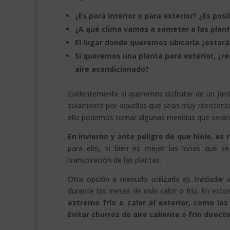
¿Es para interior o para exterior? ¿Es pos
¿A qué clima vamos a someter a las plant
El lugar donde queremos ubicarla ¿estará 
Si queremos una planta para exterior, ¿rec
aire acondicionado?
Evidentemente si queremos disfrutar de un jar
solamente por aquellas que sean muy resistentes 
ello podemos tomar algunas medidas que serán
En invierno y ante peligro de que hiele, es
para ello, si bien es mejor las lonas que s
transpiración de las plantas.
Otra opción a menudo utilizada es trasladar a
durante los meses de más calor o frío. En est
extremo frío o calor el exterior, como l
Evitar chorros de aire caliente o frío direct