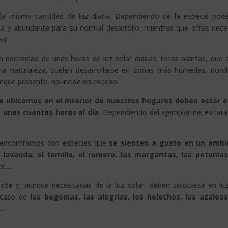
 la misma cantidad de luz diaria. Dependiendo de la especie po
cta y abundante para su normal desarrollo, mientras que otras nece
ir.
en necesidad de unas horas de luz solar diarias. Estas plantas, que 
ena naturaleza, suelen desarrollarse en zonas más húmedas, dond
nque presente, no incide en exceso.
ue ubicamos en el interior de nuestros hogares deben estar 
s unas cuantas horas al día.
Dependiendo del ejemplar necesitar
s encontramos con especies que
se sienten a gusto en un ambi
a lavanda, el tomillo, el romero, las margaritas, las petunias
etc…
ecta
y, aunque necesitadas de la luz solar, deben colocarse en lu
l caso de
las begonias, las alegrías, los helechos, las azaleas
c…