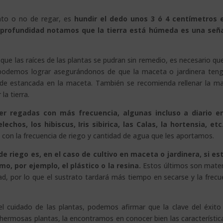
nto o no de regar, es
hundir el dedo unos 3 ó 4 centímetros 
ta profundidad notamos que la tierra está húmeda es una señ
ue las raíces de las plantas se pudran sin remedio, es necesario qu
 podemos lograr asegurándonos de que la maceta o jardinera ten
uede estancada en la maceta. También se recomienda rellenar la m
la tierra.
er regadas con más frecuencia, algunas incluso a diario en
hos, los hibiscus, Iris sibirica, las Calas, la hortensia, etc.
con la frecuencia de riego y cantidad de agua que les aportamos.
e riego es, en el caso de cultivo en maceta o jardinera, si es
o, por ejemplo, el plástico o la resina.
Estos últimos son mater
 por lo que el sustrato tardará más tiempo en secarse y la frecu
l cuidado de las plantas, podemos afirmar que la clave del éxito
y hermosas plantas, la encontramos en conocer bien las característic