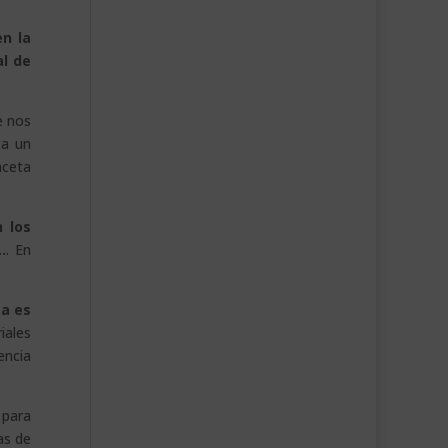
en la
al de
e nos
ga un
aceta
 los
.
. En
ta es
iales
encia
 para
as de