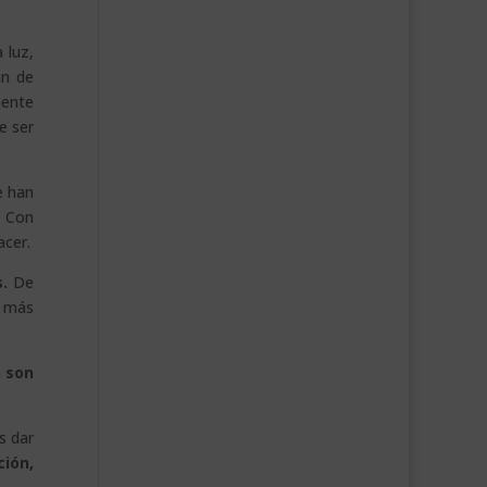
 luz,
an de
mente
e ser
e han
.
Con
acer.
.
De
e más
n son
s dar
ción,