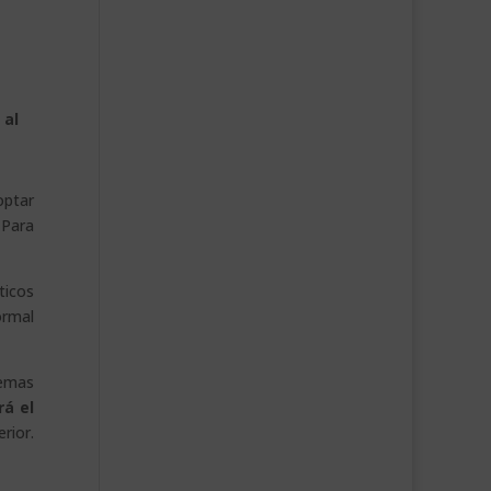
 al
optar
 Para
ticos
ormal
remas
rá el
rior.