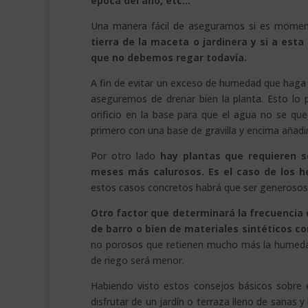
época del año, etc…
Una manera fácil de asegurarnos si es mome
tierra de la maceta o jardinera y si a es
que no debemos regar todavía.
A fin de evitar un exceso de humedad que haga q
aseguremos de drenar bien la planta. Esto lo
orificio en la base para que el agua no se q
primero con una base de gravilla y encima añadir 
Por otro lado
hay plantas que requieren s
meses más calurosos. Es el caso de los helec
estos casos concretos habrá que ser generosos 
Otro factor que determinará la frecuencia d
de barro o bien de materiales sintéticos com
no porosos que retienen mucho más la humedad,
de riego será menor.
Habiendo visto estos consejos básicos sobre e
disfrutar de un jardín o terraza lleno de sanas 