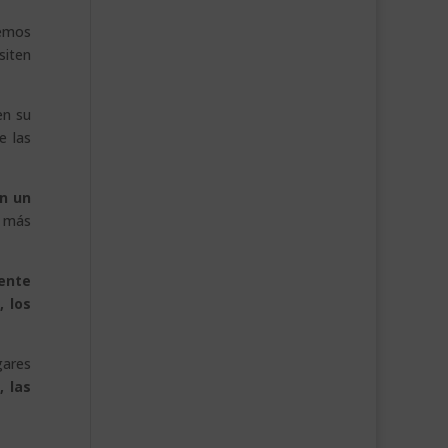
demos
siten
en su
e las
en un
á más
ente
, los
gares
, las