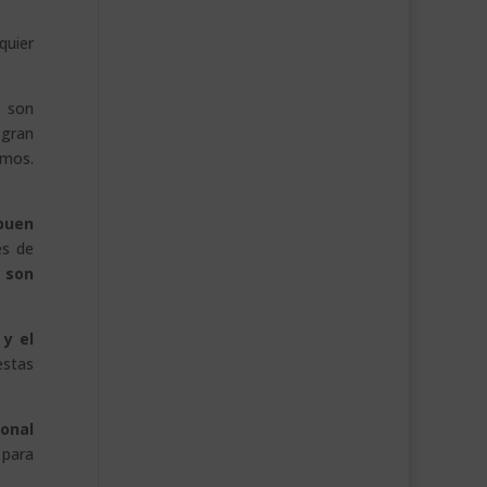
quier
o son
 gran
imos.
buen
es de
, son
 y el
estas
sonal
 para