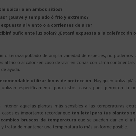
ible ubicarla en ambos sitios?
as? ¿Suave y templado ó frío y extremo?
expuesta al viento o a corrientes de aire?
ibirá suficiente luz solar? ¿Estará expuesta a la calefacción o
dín o terraza poblado de amplia variedad de especies, no podemos 
al frío o al calor -en caso de vivir en zonas con clima continental-.
 de ayuda.
 recomendable utilizar lonas de protección.
Hay quien utiliza plás
e utilizan específicamente para estos casos pues permiten la n
l interior aquellas plantas más sensibles a las temperaturas ext
os casos es importante recordar que
tan letal para tus plantas se
os cambios bruscos de temperatura
que se pueden dar en el inte
o
y tratar de mantener una temperatura lo más uniforme posible.