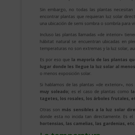
Sin embargo, no todas las plantas necesitan
encontrar plantas que requieran luz solar dire
una ubicación de semi sombra o sombría para viv
Incluso las plantas llamadas «de interior» tien
hábitat natural se encuentran ubicadas en pl
temperaturas no son extremas y la luz solar, au
Es por eso que
la mayoría de las plantas q
lugar donde les llegue la luz solar al meno
o menos exposición solar.
Si hablamos de las plantas «de exterior», no
muy soleado;
es el caso de plantas como
l
tagetes, los rosales, los árboles frutales, 
Otras son
más sensibles a la luz solar dir
donde esta no incida tan directamente. Es e
hortensias, las camelias, las gardenias, et