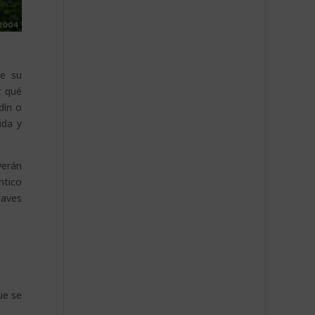
ue su
r qué
dín o
ida y
erán
ntico
laves
ue se