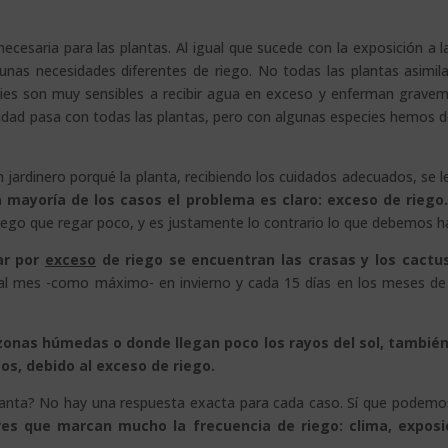
 necesaria para las plantas. Al igual que sucede con la exposición a la
 unas necesidades diferentes de riego. No todas las plantas asimil
cies son muy sensibles a recibir agua en exceso y enferman grave
idad pasa con todas las plantas, pero con algunas especies hemos d
jardinero porqué la planta, recibiendo los cuidados adecuados, se l
a mayoría de los casos el problema es claro: exceso de riego
ego que regar poco, y es justamente lo contrario lo que debemos h
ar por
exceso
de riego se encuentran las crasas y los cactus
 al mes -como máximo- en invierno y cada 15 días en los meses d
zonas húmedas o donde llegan poco los rayos del sol, tambié
s, debido al exceso de riego.
anta? No hay una respuesta exacta para cada caso. Sí que podemo
es que marcan mucho la frecuencia de riego: clima, exposi