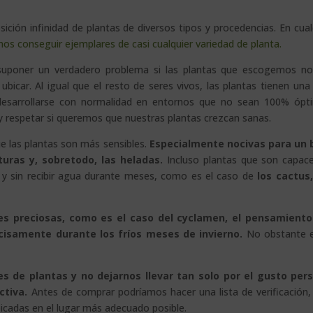
ción infinidad de plantas de diversos tipos y procedencias. En cual
os conseguir ejemplares de casi cualquier variedad de planta.
 suponer un verdadero problema si las plantas que escogemos n
icar. Al igual que el resto de seres vivos, las plantas tienen una
desarrollarse con normalidad en entornos que no sean 100% ópt
 respetar si queremos que nuestras plantas crezcan sanas.
e las plantas son más sensibles.
Especialmente nocivas para un 
uras y, sobretodo, las heladas.
Incluso plantas que son capac
 sin recibir agua durante meses, como es el caso de
los cactus
es preciosas, como es el caso del cyclamen, el pensamiento
ecisamente durante los fríos meses de invierno.
No obstante 
nes de plantas y no dejarnos llevar tan solo por el gusto per
ctiva.
Antes de comprar podríamos hacer una lista de verificación,
icadas en el lugar más adecuado posible.