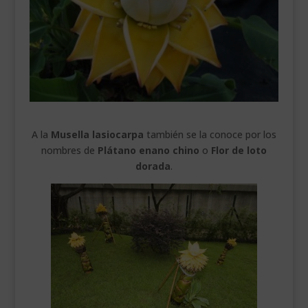
___________________________
VEURE EN CATALÀ
A la
Musella lasiocarpa
también se la conoce por los
nombres de
Plátano enano chino
o
Flor de loto
dorada
.