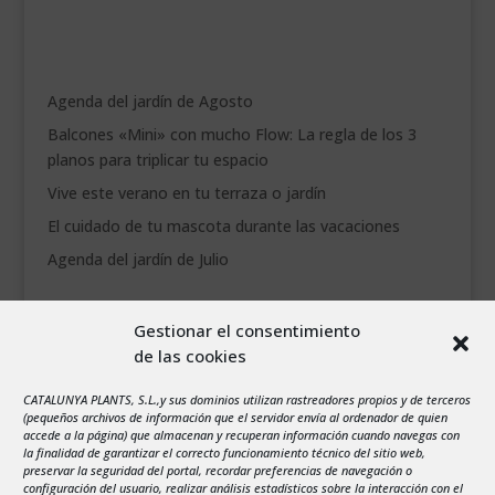
Agenda del jardín de Agosto
Balcones «Mini» con mucho Flow: La regla de los 3
planos para triplicar tu espacio
Vive este verano en tu terraza o jardín
El cuidado de tu mascota durante las vacaciones
Agenda del jardín de Julio
agosto 2026
Gestionar el consentimiento
L
M
X
J
V
S
D
de las cookies
1
2
3
4
5
6
7
8
9
CATALUNYA PLANTS, S.L.,y sus dominios utilizan rastreadores propios y de terceros
(pequeños archivos de información que el servidor envía al ordenador de quien
10
11
12
13
14
15
16
accede a la página) que almacenan y recuperan información cuando navegas con
la finalidad de garantizar el correcto funcionamiento técnico del sitio web,
17
18
19
20
21
22
23
preservar la seguridad del portal, recordar preferencias de navegación o
configuración del usuario, realizar análisis estadísticos sobre la interacción con el