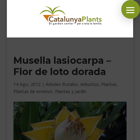
SÍGUENOS EN:
Musella lasiocarpa –
INICIO
Flor de loto dorada
PLANTAS
COMPLEMENTOS JARDÍN
14 Ago, 2012
|
Árboles frutales
,
Arbustos
,
Plantas
,
Plantas de exterior
,
Plantas y jardín
MASCOTAS
DECORACIÓN
HORARIO GARDEN
CONTACTAR
BLOG