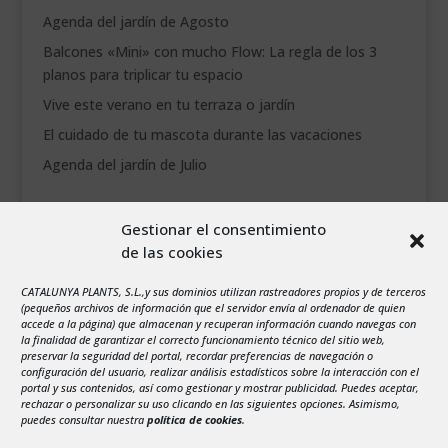
Agenda del jardín de Agosto
___________________________
Balcones «Mini» con mucho Flow: La regla de los 3
VEURE EN CATALÀ
planos para triplicar tu espacio
Vive este verano en tu terraza o jardín
El cuidado de tu mascota durante las vacaciones
Agenda del jardín de Julio
agosto 2026
Gestionar el consentimiento
L
M
X
J
V
S
D
de las cookies
1
2
CATALUNYA PLANTS, S.L.,y sus dominios utilizan rastreadores propios y de terceros
3
4
5
6
7
8
9
(pequeños archivos de información que el servidor envía al ordenador de quien
10
11
12
13
14
15
16
accede a la página) que almacenan y recuperan información cuando navegas con
la finalidad de garantizar el correcto funcionamiento técnico del sitio web,
17
18
19
20
21
22
23
preservar la seguridad del portal, recordar preferencias de navegación o
configuración del usuario, realizar análisis estadísticos sobre la interacción con el
24
25
26
27
28
29
30
portal y sus contenidos, así como gestionar y mostrar publicidad. Puedes aceptar,
rechazar o personalizar su uso clicando en las siguientes opciones. Asimismo,
31
puedes consultar nuestra
política de cookies
.
« Jul