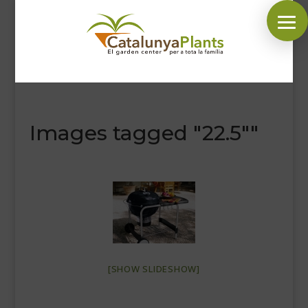
SÍGUENOS EN:
Images tagged "22.5""
INICIO
PLANTAS
COMPLEMENTOS JARDÍN
MASCOTAS
DECORACIÓN
HORARIO GARDEN
[SHOW SLIDESHOW]
CONTACTAR
BLOG