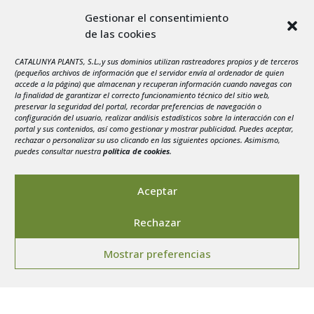
Gestionar el consentimiento
de las cookies
agosto 2026
L
M
X
J
V
S
D
CATALUNYA PLANTS, S.L.,y sus dominios utilizan rastreadores propios y de terceros
1
2
(pequeños archivos de información que el servidor envía al ordenador de quien
accede a la página) que almacenan y recuperan información cuando navegas con
3
4
5
6
7
8
9
la finalidad de garantizar el correcto funcionamiento técnico del sitio web,
preservar la seguridad del portal, recordar preferencias de navegación o
10
11
12
13
14
15
16
configuración del usuario, realizar análisis estadísticos sobre la interacción con el
portal y sus contenidos, así como gestionar y mostrar publicidad. Puedes aceptar,
17
18
19
20
21
22
23
rechazar o personalizar su uso clicando en las siguientes opciones. Asimismo,
24
25
26
27
28
29
30
puedes consultar nuestra
política de cookies
.
31
« Jul
Aceptar
Rechazar
Mostrar preferencias
Aviso legal
-
Política de privacidad
-
Politica de
Cookies