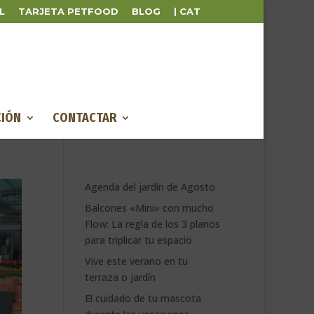
L
TARJETA PETFOOD
BLOG
| CAT
IÓN
CONTACTAR
Agenda del jardín de Agosto
Balcones «Mini» con mucho
Flow: La regla de los 3 planos
para triplicar tu espacio
Vive este verano en tu
terraza o jardín
El cuidado de tu mascota