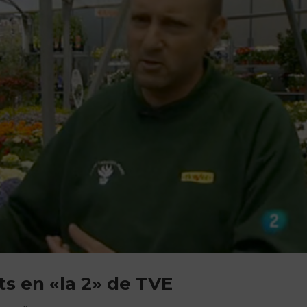
s en «la 2» de TVE