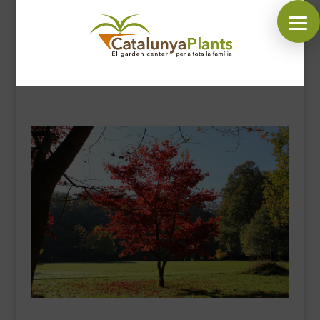
SÍGUENOS EN:
INICIO
PLANTAS
COMPLEMENTOS JARDÍN
MASCOTAS
DECORACIÓN
HORARIO GARDEN
CONTACTAR
BLOG