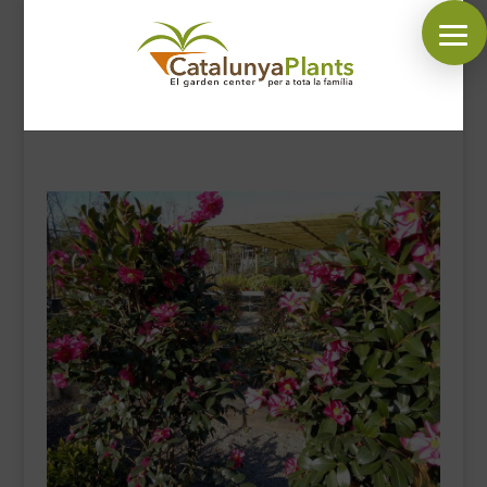
SÍGUENOS EN:
INICIO
PLANTAS
COMPLEMENTOS JARDÍN
MASCOTAS
DECORACIÓN
HORARIO GARDEN
CONTACTAR
BLOG