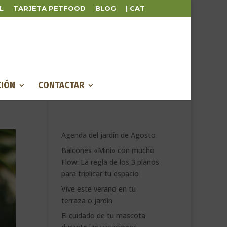
L
TARJETA PETFOOD
BLOG
| CAT
IÓN
CONTACTAR
Agenda del jardín de Agosto
Balcones «Mini» con mucho
Flow: La regla de los 3 planos
para triplicar tu espacio
Vive este verano en tu
terraza o jardín
El cuidado de tu mascota