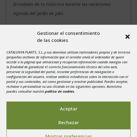
El cuidado de tu mascota durante las vacaciones
Agenda del jardín de Julio
agosto 2026
Gestionar el consentimiento
L
M
X
J
V
S
D
de las cookies
1
2
3
4
5
6
7
8
9
CATALUNYA PLANTS, S.L.,y sus dominios utilizan rastreadores propios y de terceros
(pequeños archivos de información que el servidor envía al ordenador de quien
10
11
12
13
14
15
16
accede a la página) que almacenan y recuperan información cuando navegas con
la finalidad de garantizar el correcto funcionamiento técnico del sitio web,
17
18
19
20
21
22
23
preservar la seguridad del portal, recordar preferencias de navegación o
configuración del usuario, realizar análisis estadísticos sobre la interacción con el
24
25
26
27
28
29
30
portal y sus contenidos, así como gestionar y mostrar publicidad. Puedes aceptar,
rechazar o personalizar su uso clicando en las siguientes opciones. Asimismo,
31
puedes consultar nuestra
política de cookies
.
« Jul
Aceptar
Rechazar
Aviso legal
-
Política de privacidad
-
Politica de
Mostrar preferencias