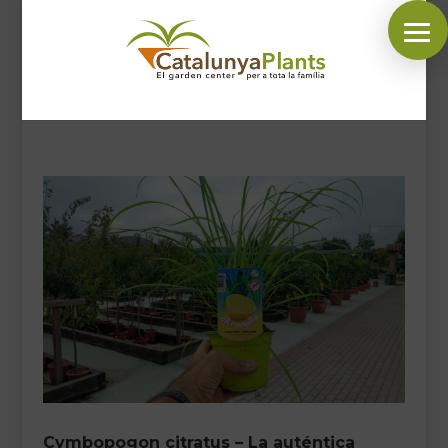
SÍGUENOS EN:
INICIO
PLANTAS
COMPLEMENTOS JARDÍN
MASCOTAS
DECORACIÓN
HORARIO GARDEN
CONTACTAR
BLOG
Cymbopogon citratus – La auténtica