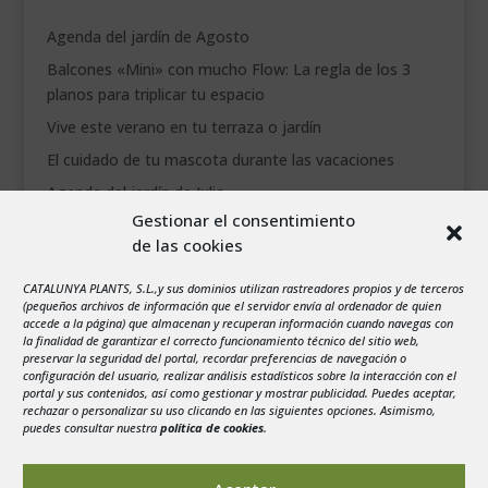
Agenda del jardín de Agosto
Balcones «Mini» con mucho Flow: La regla de los 3
planos para triplicar tu espacio
Vive este verano en tu terraza o jardín
El cuidado de tu mascota durante las vacaciones
Agenda del jardín de Julio
Gestionar el consentimiento
de las cookies
agosto 2026
L
M
X
J
V
S
D
CATALUNYA PLANTS, S.L.,y sus dominios utilizan rastreadores propios y de terceros
1
2
(pequeños archivos de información que el servidor envía al ordenador de quien
accede a la página) que almacenan y recuperan información cuando navegas con
3
4
5
6
7
8
9
la finalidad de garantizar el correcto funcionamiento técnico del sitio web,
preservar la seguridad del portal, recordar preferencias de navegación o
10
11
12
13
14
15
16
configuración del usuario, realizar análisis estadísticos sobre la interacción con el
portal y sus contenidos, así como gestionar y mostrar publicidad. Puedes aceptar,
17
18
19
20
21
22
23
rechazar o personalizar su uso clicando en las siguientes opciones. Asimismo,
24
25
26
27
28
29
30
puedes consultar nuestra
política de cookies
.
31
« Jul