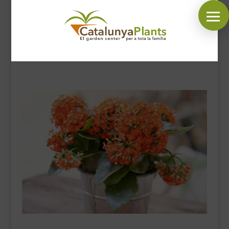
SÍGUENOS EN:
INICIO
PLANTAS
COMPLEMENTOS JARDÍN
MASCOTAS
DECORACIÓN
HORARIO GARDEN
CONTACTAR
BLOG