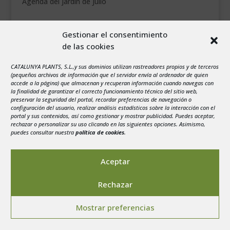
Agenda del jardín de Julio
agosto 2026
Gestionar el consentimiento
L
M
X
J
V
S
D
de las cookies
1
2
CATALUNYA PLANTS, S.L.,y sus dominios utilizan rastreadores propios y de terceros
3
4
5
6
7
8
9
(pequeños archivos de información que el servidor envía al ordenador de quien
10
11
12
13
14
15
16
accede a la página) que almacenan y recuperan información cuando navegas con
la finalidad de garantizar el correcto funcionamiento técnico del sitio web,
17
18
19
20
21
22
23
preservar la seguridad del portal, recordar preferencias de navegación o
configuración del usuario, realizar análisis estadísticos sobre la interacción con el
24
25
26
27
28
29
30
portal y sus contenidos, así como gestionar y mostrar publicidad. Puedes aceptar,
rechazar o personalizar su uso clicando en las siguientes opciones. Asimismo,
31
puedes consultar nuestra
política de cookies
.
« Jul
Aceptar
Rechazar
Aviso legal
-
Política de privacidad
-
Politica de
Mostrar preferencias
Cookies