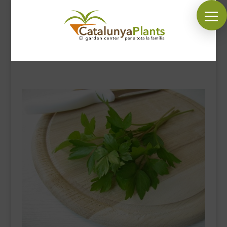
SÍGUENOS EN:
INICIO
PLANTAS
COMPLEMENTOS JARDÍN
MASCOTAS
DECORACIÓN
HORARIO GARDEN
CONTACTAR
BLOG