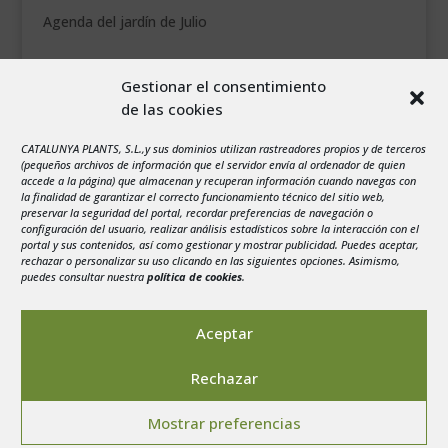
Agenda del jardín de Julio
agosto 2026
Gestionar el consentimiento
L
M
X
J
V
S
D
de las cookies
1
2
CATALUNYA PLANTS, S.L.,y sus dominios utilizan rastreadores propios y de terceros
3
4
5
6
7
8
9
(pequeños archivos de información que el servidor envía al ordenador de quien
10
11
12
13
14
15
16
accede a la página) que almacenan y recuperan información cuando navegas con
la finalidad de garantizar el correcto funcionamiento técnico del sitio web,
17
18
19
20
21
22
23
preservar la seguridad del portal, recordar preferencias de navegación o
configuración del usuario, realizar análisis estadísticos sobre la interacción con el
24
25
26
27
28
29
30
portal y sus contenidos, así como gestionar y mostrar publicidad. Puedes aceptar,
rechazar o personalizar su uso clicando en las siguientes opciones. Asimismo,
31
puedes consultar nuestra
política de cookies
.
« Jul
Aceptar
Rechazar
Aviso legal
-
Política de privacidad
-
Politica de
Mostrar preferencias
Cookies