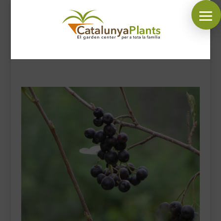
SÍGUENOS EN:
INICIO
PLANTAS
COMPLEMENTOS JARDÍN
MASCOTAS
DECORACIÓN
HORARIO GARDEN
CONTACTAR
BLOG