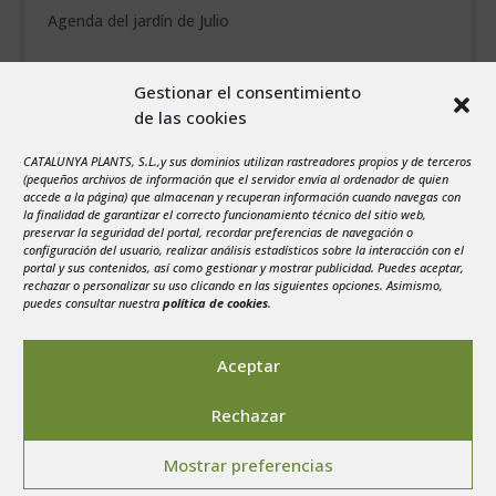
Agenda del jardín de Julio
agosto 2026
Gestionar el consentimiento
L
M
X
J
V
S
D
de las cookies
1
2
3
4
5
6
7
8
9
CATALUNYA PLANTS, S.L.,y sus dominios utilizan rastreadores propios y de terceros
(pequeños archivos de información que el servidor envía al ordenador de quien
10
11
12
13
14
15
16
accede a la página) que almacenan y recuperan información cuando navegas con
la finalidad de garantizar el correcto funcionamiento técnico del sitio web,
17
18
19
20
21
22
23
preservar la seguridad del portal, recordar preferencias de navegación o
configuración del usuario, realizar análisis estadísticos sobre la interacción con el
24
25
26
27
28
29
30
portal y sus contenidos, así como gestionar y mostrar publicidad. Puedes aceptar,
rechazar o personalizar su uso clicando en las siguientes opciones. Asimismo,
31
puedes consultar nuestra
política de cookies
.
« Jul
Aceptar
Rechazar
Aviso legal
-
Política de privacidad
-
Politica de
Mostrar preferencias
Cookies