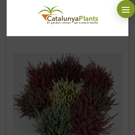
SÍGUENOS EN:
INICIO
PLANTAS
COMPLEMENTOS JARDÍN
MASCOTAS
DECORACIÓN
HORARIO GARDEN
CONTACTAR
BLOG